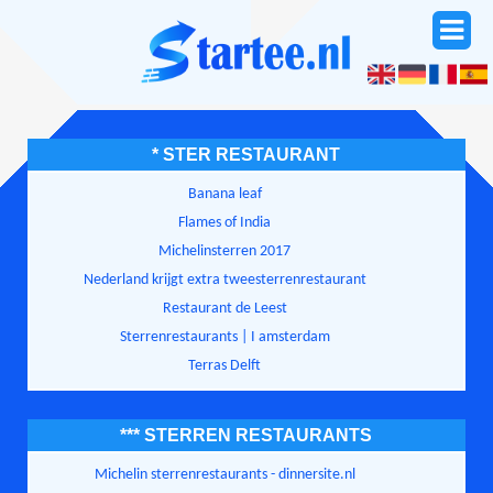
* STER RESTAURANT
Banana leaf
Flames of India
Michelinsterren 2017
Nederland krijgt extra tweesterrenrestaurant
Restaurant de Leest
Sterrenrestaurants | I amsterdam
Terras Delft
*** STERREN RESTAURANTS
Michelin sterrenrestaurants - dinnersite.nl